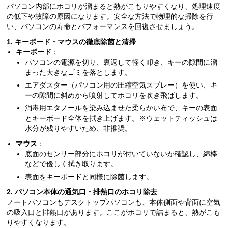
パソコン内部にホコリが溜まると熱がこもりやすくなり、処理速度
の低下や故障の原因になります。安全な方法で物理的な掃除を行
い、パソコンの寿命とパフォーマンスを回復させましょう。
1. キーボード・マウスの徹底除菌と清掃
キーボード
：
パソコンの電源を切り、裏返して軽く叩き、キーの隙間に溜
まった大きなゴミを落とします。
エアダスター（パソコン用の圧縮空気スプレー）を使い、キ
ーの隙間に斜めから噴射してホコリを吹き飛ばします。
消毒用エタノールを染み込ませた柔らかい布で、キーの表面
とキーボード全体を拭き上げます。※ウェットティッシュは
水分が残りやすいため、非推奨。
マウス
：
底面のセンサー部分にホコリが付いていないか確認し、綿棒
などで優しく拭き取ります。
表面をキーボードと同様に除菌します。
2. パソコン本体の通気口・排熱口のホコリ除去
ノートパソコンもデスクトップパソコンも、本体側面や背面に空気
の吸入口と排熱口があります。ここがホコリで詰まると、熱がこも
りやすくなります。