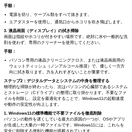
手順：
電源を切り、ケーブル類をすべて抜きます。
エアダスターを使用し、通気口からホコリを吹き飛ばします。
3. 液晶画面（ディスプレイ）の拭き掃除
画面は指紋やホコリが付きやすい場所です。絶対に水や一般的な洗
剤を使わず、専用のクリーナーを使用してください。
手順：
パソコン専用の液晶クリーニングクロス、または液晶画面用の
ウェットティッシュ（ノンアルコール推奨）で、優しく一方方
向に拭き取ります。力を入れすぎないことが重要です。
ステップ2：デジタルデータとシステムの中身を整理する
物理的な掃除が終わったら、次はパソコンの心臓部であるシステム
とストレージ（Cドライブ）の整理に取り掛かります。不要なファ
イルを削除し、設定を最適化することで、Windows11の起動速度
や動作の安定性が向上します。
1. Windows11の標準機能で不要ファイルを徹底削除
パソコンの動作を遅くしている最大の原因の一つが、OSやアプリ
が生成した大量の一時ファイルです。Windows11には、これらを
安全に削除する便利な機能が搭載されています。