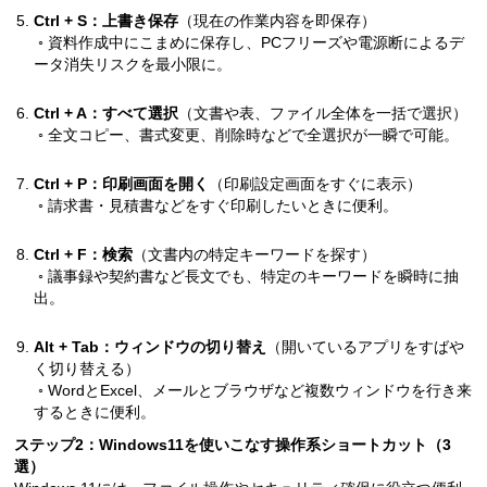
Ctrl + S：上書き保存
（現在の作業内容を即保存）
◦ 資料作成中にこまめに保存し、PCフリーズや電源断によるデ
ータ消失リスクを最小限に。
Ctrl + A：すべて選択
（文書や表、ファイル全体を一括で選択）
◦ 全文コピー、書式変更、削除時などで全選択が一瞬で可能。
Ctrl + P：印刷画面を開く
（印刷設定画面をすぐに表示）
◦ 請求書・見積書などをすぐ印刷したいときに便利。
Ctrl + F：検索
（文書内の特定キーワードを探す）
◦ 議事録や契約書など長文でも、特定のキーワードを瞬時に抽
出。
Alt + Tab：ウィンドウの切り替え
（開いているアプリをすばや
く切り替える）
◦ WordとExcel、メールとブラウザなど複数ウィンドウを行き来
するときに便利。
ステップ2：Windows11を使いこなす操作系ショートカット（3
選）