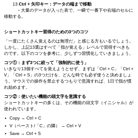
13.
Ctrl + 矢印キー：データの端まで移動
◦ 大量のデータが入った表で、一瞬で一番下や右端のセルに
移動する。
ショートカットキー習得のための3つのコツ
「一度にたくさん覚えるのは無理だ」と感じる方もいるでしょう。
しかし、上記13選はすべて「指が覚える」レベルで習得すべきも
のです。以下のコツを参考に、少しずつ習慣化していきましょう。
コツ①：まず3つに絞って「強制的に使う」
いきなり13個すべてを覚えようとせず、まずは「Ctrl + C」「Ctrl +
V」「Ctrl + S」の3つだけを、どんな時でも必ず使うと決めましょ
う。マウスでの操作を禁止するつもりで意識すれば、1日で指が慣
れ始めます。
コツ②：使いたい機能の頭文字を意識する
ショートカットキーの多くは、その機能の頭文字（イニシャル）が
使われています。
Copy → Ctrl + C
V（ペースト/「C」の隣） → Ctrl + V
Save → Ctrl + S