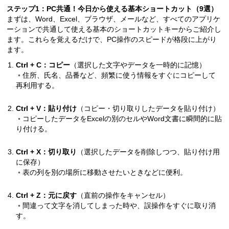
ステップ1：PC共通！今日から使える基本ショートカット（9選）
まずは、Word、Excel、ブラウザ、メールなど、すべてのアプリケ
ーションで共通して使える基本のショートカットキーからご紹介し
ます。これらを覚えるだけで、PC操作のスピードが格段に上がり
ます。
Ctrl + C：コピー
（選択した文字やデータを一時的に記憶）
◦ 住所、氏名、品番など、頻繁に使う情報をすぐにコピーして
再利用する。
Ctrl + V：貼り付け
（コピー・切り取りしたデータを貼り付け）
◦ コピーしたデータをExcelの別のセルやWord文書に瞬間的に貼
り付ける。
Ctrl + X：切り取り
（選択したデータを削除しつつ、貼り付け用
に保存）
◦ 表の列を別の場所に移動させたいときなどに便利。
Ctrl + Z：元に戻す
（直前の操作をキャンセル）
◦ 間違って文字を消してしまった時や、誤操作をすぐに取り消
す。