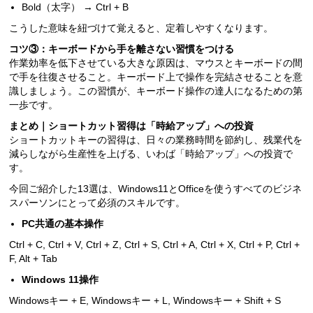
Bold（太字） → Ctrl + B
こうした意味を紐づけて覚えると、定着しやすくなります。
コツ③：キーボードから手を離さない習慣をつける
作業効率を低下させている大きな原因は、マウスとキーボードの間
で手を往復させること。キーボード上で操作を完結させることを意
識しましょう。この習慣が、キーボード操作の達人になるための第
一歩です。
まとめ｜ショートカット習得は「時給アップ」への投資
ショートカットキーの習得は、日々の業務時間を節約し、残業代を
減らしながら生産性を上げる、いわば「時給アップ」への投資で
す。
今回ご紹介した13選は、Windows11とOfficeを使うすべてのビジネ
スパーソンにとって必須のスキルです。
PC共通の基本操作
Ctrl + C, Ctrl + V, Ctrl + Z, Ctrl + S, Ctrl + A, Ctrl + X, Ctrl + P, Ctrl +
F, Alt + Tab
Windows 11操作
Windowsキー + E, Windowsキー + L, Windowsキー + Shift + S