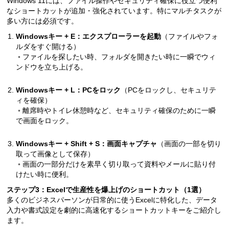
Windows 11には、ファイル操作やセキュリティ確保に役立つ便利
なショートカットが追加・強化されています。特にマルチタスクが
多い方には必須です。
Windowsキー + E：エクスプローラーを起動
（ファイルやフォ
ルダをすぐ開ける）
◦ ファイルを探したい時、フォルダを開きたい時に一瞬でウィ
ンドウを立ち上げる。
Windowsキー + L：PCをロック
（PCをロックし、セキュリテ
ィを確保）
◦ 離席時やトイレ休憩時など、セキュリティ確保のために一瞬
で画面をロック。
Windowsキー + Shift + S：画面キャプチャ
（画面の一部を切り
取って画像として保存）
◦ 画面の一部分だけを素早く切り取って資料やメールに貼り付
けたい時に便利。
ステップ3：Excelで生産性を爆上げのショートカット（1選）
多くのビジネスパーソンが日常的に使うExcelに特化した、データ
入力や書式設定を劇的に高速化するショートカットキーをご紹介し
ます。