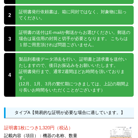
証明書発行依頼書は、箱に同封ではなく、対象物に貼っ
2
てください。
証明書の送付はE-mailか郵送からお選びください。郵送の
3
場合は返信用の封筒と切手が必要となります。 こちらは
１部ご用意頂ければ問題ございません。
製品到着後データ消去を行い、証明書と請求書を送付い
たしますので、後日お振込みをお願いいたします。
証明書発行まで、通常2週間ほどお時間を頂いておりま
4
す。
(12月、1月、3月の繁忙期につきましては、上記の期間よ
り長いお時間をいただくことがございます）
タイプA【簡易的な証明が必要な場合に適しています。】
証明書1枚につき1,320円（税込）
記載内容（項目）：機器の名称、数量