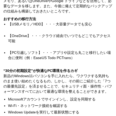
メモリ、あるいはOneDriveやGoogle ドライブなどを活用して、必
要なデータを移します。また、今後に備えて定期的なバックアップ
の仕組みも構築しておきたいところです。
おすすめの移行方法
【USBメモリ／HDD】・・・大容量データでも安心
【OneDrive】・・・クラウド経由でいつでもどこでもアクセス
可能
【PC引越しソフト】・・・アプリや設定も丸ごと移行したい場
合に便利（例：EaseUS Todo PCTrans）
“30分の初期設定”が快適なPC環境を作るカギ
新品のWindows11パソコンを手に入れたら、ワクワクする気持ち
のまま使い始めたくなるもの。しかし、その前にご紹介した「7つ
の最優先設定」を済ませることで、セキュリティ面・操作性・パフ
ォーマンスすべてにおいて最適な環境を整えることができます。
Microsoftアカウントでサインインし、設定を同期する
Wi-Fi・ネットワーク接続を確認する
Windows Updateを実行して最新状態にする