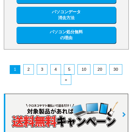
パソコンデータ
消去方法
パソコン処分無料
の理由
1
2
3
4
5
10
20
30
»