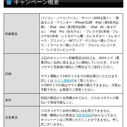
キャンペーン概要
パソコン・ノートパソコン・サーバ（NASを除く）・液
晶モニタ・プリンター・iPhone7以降・iPad（第5世代以
降）・iPad mini（第3世代以降）・iPad Air（全モデ
ル）・iPad Pro（全モデル）・プレステ3の本体・プレ
対象製品
ステ4の本体・レトロゲーム機・エレキギター・エレキベ
ース・プリメイン・AVアンプ・デジタル一眼レフカメ
ラ・ミラーレス一眼レフカメラ・ブルーレイレコーダ
ー・レトロコンピュータ
上記のキャンペーン対象製品1台以上を、160サイズ（重
量25㎏）以内に収まるように梱包していただき、クロネ
コヤマト宅急便の着払いで弊社までご送付ください。
詳細
ヤマト運輸にて140サイズまでの箱を購入いただけます。
詳しくは
ヤマト運輸HP
をご覧ください。
※160サイズの箱はヤマト運輸で購入できません。大変お
手数ですが、お客様でご用意ください。
特定の製品が１台同梱されており、クロネコヤマトの着
条件
払いで発送可能なこと。
クロネコヤマト以外の着払いはお受けできません。
沖縄・離島からの発送は
宅配便回収
のみとなっており、
注意事項
キャンペーンはご利用いただくことができません。申し
訳ございません。