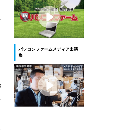
を
パソコンファームメディア出演
集
能
ド
可