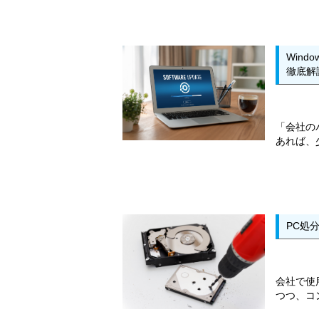
Win
徹底解
「会社の
あれば、
PC処
会社で使
つつ、コ