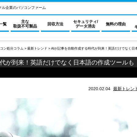
クル企業のパソコンファーム
主な
セキュリティ/
一覧
回収方法
無料の理由
取扱不可製品
データ消去
コン処分コラム
>
最新トレンド
>
AIが記事を自動作成する時代が到来！英語だけでなく日
時代が到来！英語だけでなく日本語の作成ツールも
2020.02.04
最新トレン