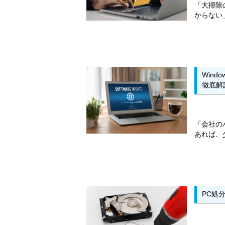
「大掃除
からない
Win
徹底解
「会社の
あれば、
PC処