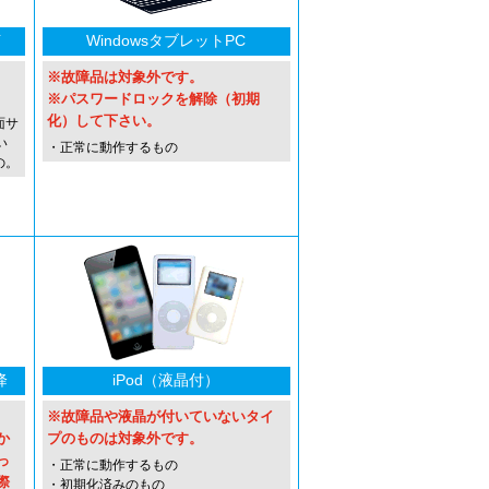
イ
WindowsタブレットPC
※故障品は対象外です。
※パスワードロックを解除（初期
化）して下さい。
面サ
い
・正常に動作するもの
の。
降
iPod（液晶付）
※故障品や液晶が付いていないタイ
か
プのものは対象外です。
っ
・正常に動作するもの
際
・初期化済みのもの