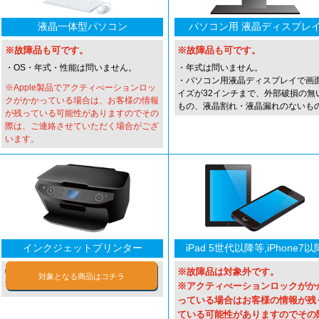
液晶一体型パソコン
パソコン用 液晶ディスプレ
※故障品も可です。
※故障品も可です。
・OS・年式・性能は問いません。
・年式は問いません。
・パソコン用液晶ディスプレイで画
※Apple製品でアクティべーションロッ
イズが32インチまで、外部破損の無
クがかかっている場合は、お客様の情報
もの、液晶割れ・液晶漏れのないも
が残っている可能性がありますのでその
際は、ご連絡させていただく場合がござ
います。
インクジェットプリンター
iPad 5世代以降等,iPhone7以
特定のメーカー・型番の商品に限りま
※故障品は対象外です。
対象となる商品はコチラ
す。
※アクティべーションロックがか
っている場合はお客様の情報が残
ている可能性がありますのでその