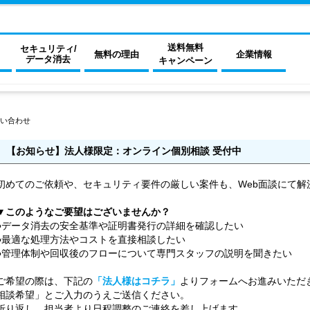
送料無料
セキュリティ/
無料の理由
企業情報
データ消去
キャンペーン
い合わせ
【お知らせ】法人様限定：オンライン個別相談 受付中
初めてのご依頼や、セキュリティ要件の厳しい案件も、Web面談にて解
▼このようなご要望はございませんか？
●データ消去の安全基準や証明書発行の詳細を確認したい
●最適な処理方法やコストを直接相談したい
●管理体制や回収後のフローについて専門スタッフの説明を聞きたい
ご希望の際は、下記の
「法人様はコチラ」
よりフォームへお進みいただ
相談希望」とご入力のうえご送信ください。
折り返し、担当者より日程調整のご連絡を差し上げます。